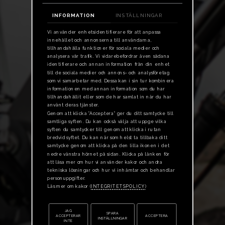
INFORMATION
INSTÄLLNINGAR
Vi använder enhetsidentifierare för att anpassa
innehållet och annonserna till användarna,
tillhandahålla funktioner för sociala medier och
analysera vår trafik. Vi vidarebefordrar även sådana
identifierare och annan information från din enhet
till de sociala medier och annons- och analysföretag
som vi samarbetar med. Dessa kan i sin tur kombinera
informationen med annan information som du har
tillhandahållit eller som de har samlat in när du har
använt deras tjänster.
Genom att klicka ”Acceptera” ger du ditt samtycke till
samtliga syften. Du kan också välja att uppge vilka
syften du samtycker till genom att klicka i rutan
bredvid syftet. Du kan när som helst ta tillbaka ditt
samtycke genom att klicka på den lilla ikonen i det
nedre vänstra hörnet på sidan. Klicka på länken för
att läsa mer om hur vi använder kakor och andra
tekniska lösningar och hur vi inhämtar och behandlar
personuppgifter.
Läs mer om kakor (
INTEGRITETSPOLICY
)
JAG
SPARA
ACCEPTERAR
ACCEPTERA
INSTÄLLNINGAR
INTE