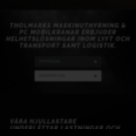
THOLMARKS MASKINUTHYRNING &
PC MOBILKRANAR ERBJUDER
HELHETSLÖSNINGAR INOM LYFT OCH
TRANSPORT SAMT LOGISTIK.
FÖRFRÅGAN
KONTAKTA OSS
VÅRA HJULLASTARE
UNDERLÄTTAR LASTNINGAR OCH
LOSSNINGAR PÅ