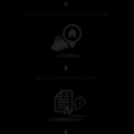
2.
Gör utbildningen på telefon, surfplatta eller dator
3.
Boka och genomför eventuell praktik
4.