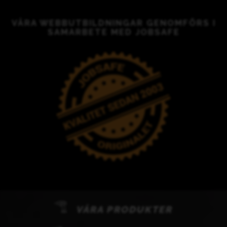
VÅRA WEBBUTBILDNINGAR GENOMFÖRS I
SAMARBETE MED JOBSAFE
VÅRA PRODUKTER