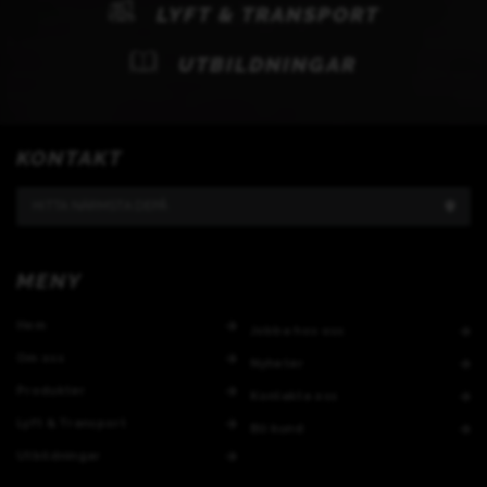
LYFT & TRANSPORT
UTBILDNINGAR
KONTAKT
HITTA NÄRMSTA DEPÅ
MENY
Hem
Jobba hos oss
Om oss
Nyheter
Produkter
Kontakta oss
Lyft & Transport
Bli kund
Utbildningar