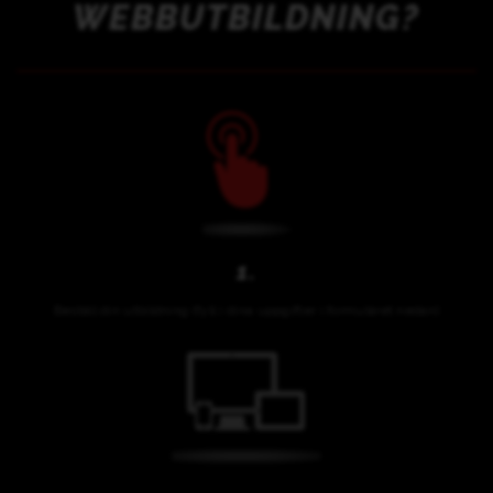
WEBBUTBILDNING?
1.
Beställ din utbildning (fyll i dina uppgifter i formuläret nedan)