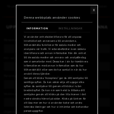
Få utbildningsbevis direkt som PDF eller som ett plastkort på posten
x
Denna webbplats använder cookies
UPPGIFTER VI BEHÖVER FÖR ATT KUNNA
INFORMATION
INSTÄLLNINGAR
GENOMFÖRA DIN BESTÄLLNING:
Vi använder enhetsidentifierare för att anpassa
Personnummer (obligatorisk) - ååmmddxxxx
innehållet och annonserna till användarna,
tillhandahålla funktioner för sociala medier och
analysera vår trafik. Vi vidarebefordrar även sådana
identifierare och annan information från din enhet
till de sociala medier och annons- och analysföretag
För- och efternamn (obligatorisk)
som vi samarbetar med. Dessa kan i sin tur kombinera
informationen med annan information som du har
tillhandahållit eller som de har samlat in när du har
använt deras tjänster.
Personlig e-postadress (obligatorisk)
Genom att klicka ”Acceptera” ger du ditt samtycke till
samtliga syften. Du kan också välja att uppge vilka
syften du samtycker till genom att klicka i rutan
bredvid syftet. Du kan när som helst ta tillbaka ditt
Mobilnummer (obligatorisk)
samtycke genom att klicka på den lilla ikonen i det
nedre vänstra hörnet på sidan. Klicka på länken för
att läsa mer om hur vi använder kakor och andra
tekniska lösningar och hur vi inhämtar och behandlar
personuppgifter.
Organisationsnummer (obligatorisk)