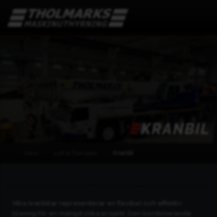
KRANBIL
Hem
Lyft & Transport
Kranbil
Våra kranbilar representerar en flexibel och effektiv
lösning för en mängd olika projekt. Den kombinerande