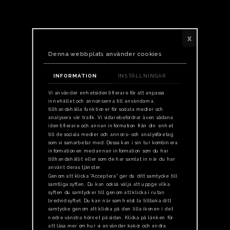
x
Denna webbplats använder cookies
INFORMATION
INSTÄLLNINGAR
Vi använder enhetsidentifierare för att anpassa
innehållet och annonserna till användarna,
tillhandahålla funktioner för sociala medier och
analysera vår trafik. Vi vidarebefordrar även sådana
identifierare och annan information från din enhet
till de sociala medier och annons- och analysföretag
som vi samarbetar med. Dessa kan i sin tur kombinera
informationen med annan information som du har
tillhandahållit eller som de har samlat in när du har
använt deras tjänster.
Genom att klicka ”Acceptera” ger du ditt samtycke till
samtliga syften. Du kan också välja att uppge vilka
syften du samtycker till genom att klicka i rutan
bredvid syftet. Du kan när som helst ta tillbaka ditt
samtycke genom att klicka på den lilla ikonen i det
nedre vänstra hörnet på sidan. Klicka på länken för
att läsa mer om hur vi använder kakor och andra