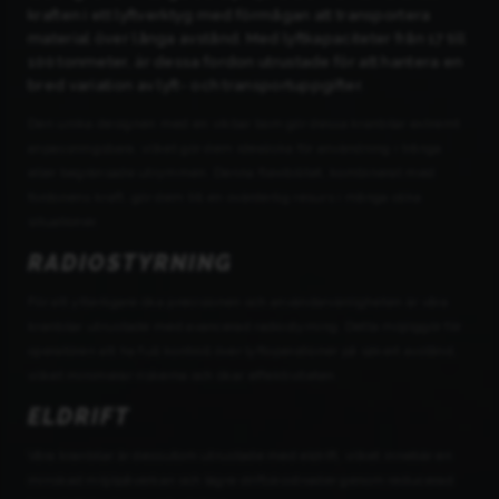
kraften i ett lyftverktyg med förmågan att transportera
material över långa avstånd. Med lyftkapaciteter från 17 till
100 tonmeter, är dessa fordon utrustade för att hantera en
bred variation av lyft- och transportuppgifter.
Den unika designen med en vikbar bom gör dessa kranbilar extremt
anpassningsbara, vilket gör dem idealiska för användning i trånga
eller begränsade utrymmen. Denna flexibilitet, kombinerat med
fordonens kraft, gör dem till en ovärderlig resurs i många olika
situationer.
RADIOSTYRNING
För att ytterligare öka precisionen och användarvänligheten är våra
kranbilar utrustade med avancerad radiostyrning. Detta möjliggör för
operatören att ha full kontroll över lyftoperationer på säkert avstånd,
vilket minimerar riskerna och ökar effektiviteten.
ELDRIFT
Våra kranbilar är dessutom utrustade med eldrift, vilket innebär en
minskad miljöpåverkan och lägre driftskostnader genom reducerad