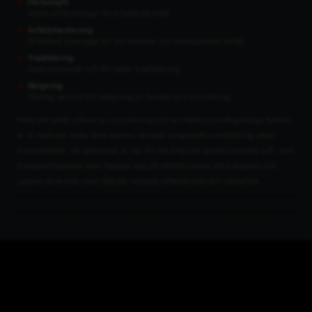
Personlyft
Säkra lyftlösningar för arbete på höjd.
Avfallshantering
Effektiva lösningar för att hantera och transportera avfall.
Trädfällning
Specialiserade lyft för säker trädfällning.
Bärgning
Pålitlig service för bärgning av fordon och utrustning.
Med ett brett utbud av utrustning och en flotta av mångsidiga fordon
är vi redo att möta dina behov, oavsett projektets omfattning eller
komplexitet. Vår personal är här för att erbjuda professionella lyft- och
transporttjänster som hjälper dig att effektivisera dina projekt och
uppnå dina mål med högsta möjliga effektivitet och säkerhet.