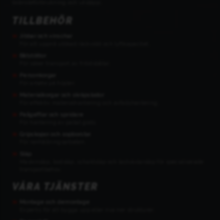
bränsleförbrukning och utsläpp.
TILLBEHÖR
Jibbar och vinschar
För att uppnå utökad räckvidd och lyftkapacitet.
Båtstöttor
För säker transport av fritidsbåtar.
Personkorgar
För arbete på höjder.
Materialkorgar och skräpslodor
För effektiv materialhantering och avfallshantering.
Pallgafflar och spridare
För hantering av pallat gods.
Gripskopor och sopborstar
För renhållningsarbeten.
Släp
Maskinsläp, bodsläp, schaktsläp och lastväxlarsläp för specialiserade
transportbehov.
VÅRA TJÄNSTER
Montage och demontage
Expertis för att bygga upp eller riva ner strukturer.