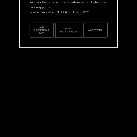
tekniska lösningar och hur vi inhämtar och behandlar
personuppgifter.
Läs mer om kakor (
INTEGRITETSPOLICY
)
JAG
SPARA
ACCEPTERAR
ACCEPTERA
INSTÄLLNINGAR
INTE