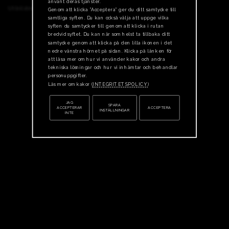
använt deras tjänster.
Utbildningar
Genom att klicka ”Acceptera” ger du ditt samtycke till
samtliga syften. Du kan också välja att uppge vilka
syften du samtycker till genom att klicka i rutan
bredvid syftet. Du kan när som helst ta tillbaka ditt
samtycke genom att klicka på den lilla ikonen i det
nedre vänstra hörnet på sidan. Klicka på länken för
att läsa mer om hur vi använder kakor och andra
tekniska lösningar och hur vi inhämtar och behandlar
personuppgifter.
Läs mer om kakor (
INTEGRITETSPOLICY
)
JAG
SPARA
ACCEPTERAR
ACCEPTERA
INSTÄLLNINGAR
INTE