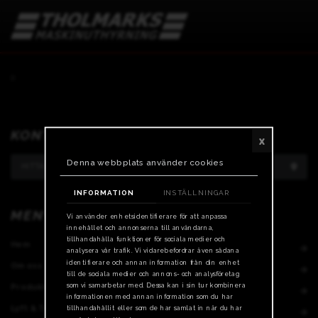
0
KONTAKT
x
Denna webbplats använder cookies
HITTA NÄRMSTA DEPÅ
INFORMATION
INSTÄLLNINGAR
MENY
Vi använder enhetsidentifierare för att anpassa
innehållet och annonserna till användarna,
tillhandahålla funktioner för sociala medier och
Hem
Jobba hos oss
analysera vår trafik. Vi vidarebefordrar även sådana
identifierare och annan information från din enhet
Om oss
Nyheter
till de sociala medier och annons- och analysföretag
som vi samarbetar med. Dessa kan i sin tur kombinera
Produkter
Kontakta oss
informationen med annan information som du har
Lyft & Transport
tillhandahållit eller som de har samlat in när du har
Bli kund